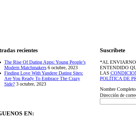
radas recientes
Suscríbete
The Rise Of Dating Apps: Young People’s
*AL ENVIARN
Modern Matchmakers
6 octubre, 2023
ENTENDIDO Q
Finding Love With Yandere Dating Sites:
LAS
CONDICION
Are You Ready To Embrace The Crazy
POLÍTICA DE 
Side?
3 octubre, 2023
Nombre Complet
Dirección de corre
GUENOS EN: