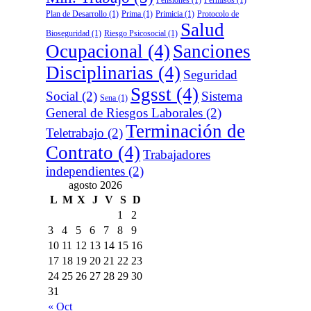
Plan de Desarrollo
(1)
Prima
(1)
Primicia
(1)
Protocolo de
Salud
Bioseguridad
(1)
Riesgo Psicosocial
(1)
Ocupacional
(4)
Sanciones
Disciplinarias
(4)
Seguridad
Sgsst
(4)
Social
(2)
Sistema
Sena
(1)
General de Riesgos Laborales
(2)
Terminación de
Teletrabajo
(2)
Contrato
(4)
Trabajadores
independientes
(2)
agosto 2026
L
M
X
J
V
S
D
1
2
3
4
5
6
7
8
9
10
11
12
13
14
15
16
17
18
19
20
21
22
23
24
25
26
27
28
29
30
31
« Oct