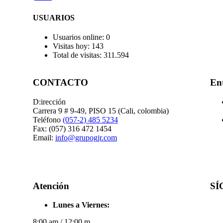
USUARIOS
Usuarios online:
0
Visitas hoy:
143
Total de visitas:
311.594
CONTACTO
Ent
D:irección
Carrera 9 # 9-49, PISO 15 (Cali, colombia)
Teléfono
(057-2) 485 5234
Fax: (057) 316 472 1454
Email:
info@grupogjr.com
Atención
SÍ
Lunes a Viernes:
8:00 am / 12:00 m