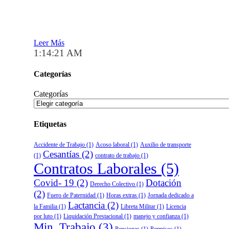
Leer Más
1:14:21 AM
Categorías
Categorías
Etiquetas
Accidente de Trabajo
(1)
Acoso laboral
(1)
Auxilio de transporte
Cesantías
(2)
(1)
contrato de trabajo
(1)
Contratos Laborales
(5)
Covid- 19
(2)
Dotación
Derecho Colectivo
(1)
(2)
Fuero de Paternidad
(1)
Horas extras
(1)
Jornada dedicado a
Lactancia
(2)
la Familia
(1)
Libreta Militar
(1)
Licencia
por luto
(1)
Liquidación Prestacional
(1)
manejo y confianza
(1)
Min. Trabajo
(3)
Pensiones
(1)
Permisos
(1)