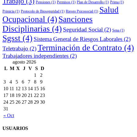
Trabajo
(3)
Pensiones
(1)
Permisos
(1)
Plan de Desarrollo
(1)
Prima
(1)
Salud
Primicia
(1)
Protocolo de Bioseguridad
(1)
Riesgo Psicosocial
(1)
Ocupacional
(4)
Sanciones
Disciplinarias
(4)
Seguridad Social
(2)
Sena
(1)
Sgsst
(4)
Sistema General de Riesgos Laborales
(2)
Terminación de Contrato
(4)
Teletrabajo
(2)
Trabajadores independientes
(2)
agosto 2026
L
M
X
J
V
S
D
1
2
3
4
5
6
7
8
9
10
11
12
13
14
15
16
17
18
19
20
21
22
23
24
25
26
27
28
29
30
31
« Oct
USUARIOS