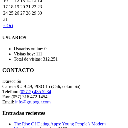
10
11
12
13
14
15
16
17
18
19
20
21
22
23
24
25
26
27
28
29
30
31
« Oct
USUARIOS
Usuarios online:
0
Visitas hoy:
111
Total de visitas:
312.251
CONTACTO
D:irección
Carrera 9 # 9-49, PISO 15 (Cali, colombia)
Teléfono
(057-2) 485 5234
Fax: (057) 316 472 1454
Email:
info@grupogjr.com
Entradas recientes
The Rise Of Dating Apps: Young People’s Modern