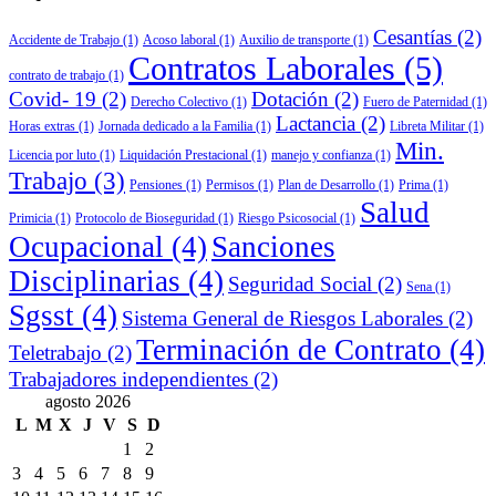
Cesantías
(2)
Accidente de Trabajo
(1)
Acoso laboral
(1)
Auxilio de transporte
(1)
Contratos Laborales
(5)
contrato de trabajo
(1)
Covid- 19
(2)
Dotación
(2)
Derecho Colectivo
(1)
Fuero de Paternidad
(1)
Lactancia
(2)
Horas extras
(1)
Jornada dedicado a la Familia
(1)
Libreta Militar
(1)
Min.
Licencia por luto
(1)
Liquidación Prestacional
(1)
manejo y confianza
(1)
Trabajo
(3)
Pensiones
(1)
Permisos
(1)
Plan de Desarrollo
(1)
Prima
(1)
Salud
Primicia
(1)
Protocolo de Bioseguridad
(1)
Riesgo Psicosocial
(1)
Ocupacional
(4)
Sanciones
Disciplinarias
(4)
Seguridad Social
(2)
Sena
(1)
Sgsst
(4)
Sistema General de Riesgos Laborales
(2)
Terminación de Contrato
(4)
Teletrabajo
(2)
Trabajadores independientes
(2)
agosto 2026
L
M
X
J
V
S
D
1
2
3
4
5
6
7
8
9